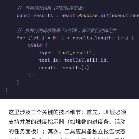
    // 等待所有结果（可能乱序完成）
    const
 results 
=
 await
 Promise
.
all
(execution
    // 按并行的请求顺序产出结果，保证执行的确定性
    for
 (
let
 i 
=
 0
;
 i 
<
 results
.
length
;
 i
++
) 
{
        yield
 {
            type
:
 'tool_result'
,
            tool_id
:
 toolCalls[i]
.
id
,
            result
:
 results[i]
        };
    }
}
这里涉及三个关键的技术细节：首先，UI 层必须
支持并发的进度指示器（如堆叠的进度条、活动
的任务面板）；其次，工具应具备独立报告状态