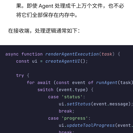
果。即使 Agent 处理成千上万个文件，也不必
将它们全部保存在内存中。
在接收端，处理逻辑通常如下：
async
 function
 renderAgentExecution
(
task
)
 {
    const
 ui 
=
 createAgentUI
()
;
    try
 {
        for
 await
 (
const
 event 
of
 runAgent
(task
            switch
 (event
.
type) 
{
                case
 'status'
:
                    ui
.
setStatus
(event
.
message)
                    break
;
                case
 'progress'
:
                    ui
.
updateToolProgress
(event
                    break
;