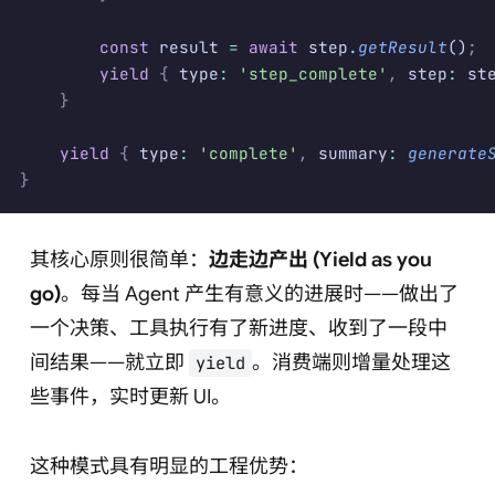
        const
 result 
=
 await
 step
.
getResult
()
;
        yield
 {
 type
:
 'step_complete'
,
 step
:
 st
    }
    yield
 {
 type
:
 'complete'
,
 summary
:
 generate
}
其核心原则很简单：
边走边产出 (Yield as you
go)
。每当 Agent 产生有意义的进展时——做出了
一个决策、工具执行有了新进度、收到了一段中
间结果——就立即
。消费端则增量处理这
yield
些事件，实时更新 UI。
这种模式具有明显的工程优势：