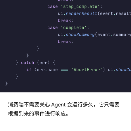
                case
 'step_complete'
:
                    ui
.
renderResult
(event
.
resul
                    break
;
                case
 'complete'
:
                    ui
.
showSummary
(event
.
summar
                    break
;
            }
        }
    }
 catch
 (err) 
{
        if
 (err
.
name 
===
 'AbortError'
) ui
.
showC
    }
}
消费端不需要关心 Agent 会运行多久，它只需要
根据到来的事件进行响应。