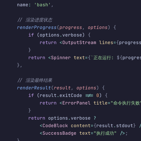
    name
:
 'bash'
,
    // 渲染进度状态
    renderProgress
(
progress
,
 options
)
 {
        if
 (options
.
verbose) 
{
            return
 <
OutputStream
 lines
=
{
progres
        }
        return
 <
Spinner
 text
=
{
`正在运行: 
${
progre
    },
    // 渲染最终结果
    renderResult
(
result
,
 options
)
 {
        if
 (result
.
exitCode 
!==
 0
) 
{
            return
 <
ErrorPanel
 title
=
"命令执行失败
        }
        return
 options
.
verbose 
?
            <
CodeBlock
 content
=
{
result
.
stdout
}
 
            <
SuccessBadge
 text
=
"执行成功"
 />
;
    }