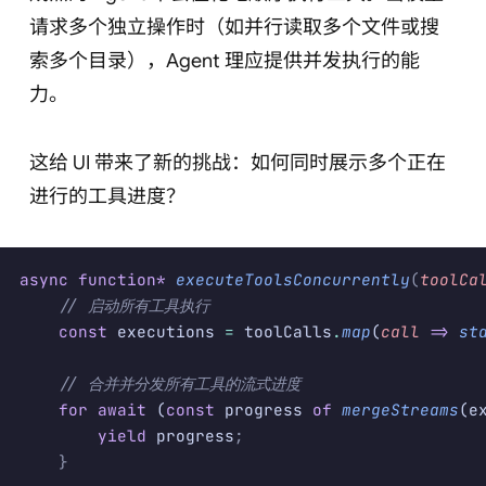
请求多个独立操作时（如并行读取多个文件或搜
索多个目录），Agent 理应提供并发执行的能
力。
这给 UI 带来了新的挑战：如何同时展示多个正在
进行的工具进度？
async
 function*
 executeToolsConcurrently
(
toolCa
    // 启动所有工具执行
    const
 executions 
=
 toolCalls
.
map
(
call
 =>
 st
    // 合并并分发所有工具的流式进度
    for
 await
 (
const
 progress 
of
 mergeStreams
(e
        yield
 progress
;
    }