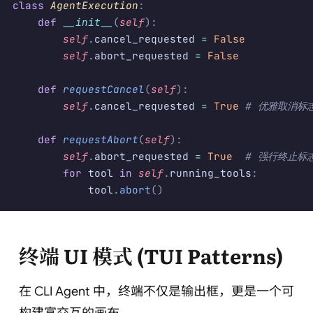
class
 AgentExecution
:
    def
 __init__
(
self
):
        self
.
cancel_requested 
=
 False
        self
.
abort_requested 
=
 False
    def
 requestCancel
(
self
):
        self
.
cancel_requested 
=
 True
 # 优雅取消标
    def
 requestAbort
(
self
):
        self
.
abort_requested 
=
 True
  # 强行终止标
        for
 tool 
in
 self
.
running_tools
:
            tool
.
abort
()
终端 UI 模式 (TUI Patterns)
在 CLI Agent 中，终端不仅是输出框，更是一个可
构建富交互的画布。